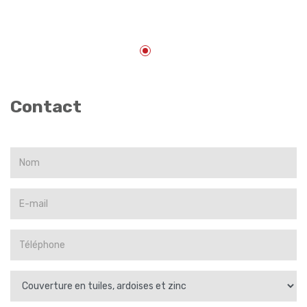
façadiers
pour vos
Contact
ravalements
DEMANDE DE DEVIS
de façade
dans le (95)