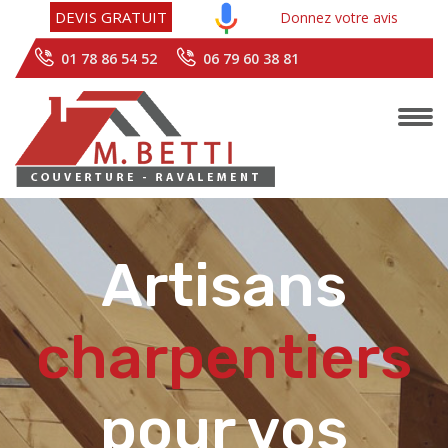
Artisans
DEVIS GRATUIT
Donnez votre avis
01 78 86 54 52
06 79 60 38 81
charpentiers
pour vos
rénovations
de charpente
dans le (95)