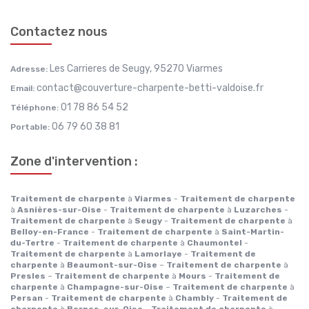
Contactez nous
Les Carrieres de Seugy, 95270 Viarmes
Adresse:
contact@couverture-charpente-betti-valdoise.fr
Email:
01 78 86 54 52
Téléphone:
06 79 60 38 81
Portable:
Zone d'intervention :
Traitement de charpente
à
Viarmes
-
Traitement de charpente
à
Asnières-sur-Oise
-
Traitement de charpente
à
Luzarches
-
Traitement de charpente
à
Seugy
-
Traitement de charpente
à
Belloy-en-France
-
Traitement de charpente
à
Saint-Martin-
du-Tertre
-
Traitement de charpente
à
Chaumontel
-
Traitement de charpente
à
Lamorlaye
-
Traitement de
charpente
à
Beaumont-sur-Oise
–
Traitement de charpente
à
Presles
–
Traitement de charpente
à
Mours
-
Traitement de
charpente
à
Champagne-sur-Oise
–
Traitement de charpente
à
Persan
-
Traitement de charpente
à
Chambly
-
Traitement de
charpente
à
Bernes-sur-Oise
-
Traitement de charpente
à