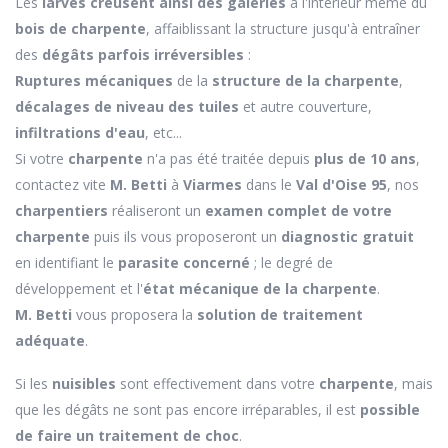
Les
larves creusent ainsi des galeries
à l'intérieur même du
bois de charpente
, affaiblissant la structure jusqu'à entraîner
des
dégâts parfois irréversibles
:
Ruptures mécaniques
de la
structure de la charpente
,
décalages de niveau des tuiles
et autre couverture,
infiltrations d'eau
, etc...
Si votre
charpente
n'a pas été traitée depuis
plus de 10 ans
,
contactez vite
M. Betti
à
Viarmes
dans le
Val d'Oise 95
, nos
charpentiers
réaliseront un
examen complet de votre
charpente
puis ils vous proposeront un
diagnostic gratuit
en identifiant le
parasite concerné
; le degré de
développement et l'
état mécanique de la charpente
.
M. Betti
vous proposera la
solution de traitement
adéquate
.
Si les
nuisibles
sont effectivement dans votre
charpente
, mais
que les dégâts ne sont pas encore irréparables, il est
possible
de faire un traitement de choc
.