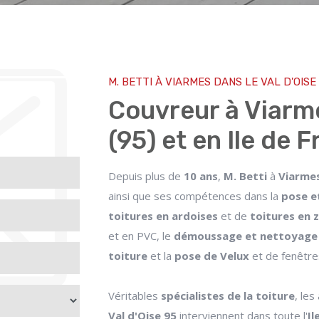
M. BETTI À VIARMES DANS LE VAL D'OISE
Couvreur à Viarme
(95) et en Ile de 
Depuis plus de
10 ans
,
M. Betti
à
Viarme
ainsi que ses compétences dans la
pose e
toitures en ardoises
et de
toitures en z
et en PVC, le
démoussage et nettoyage 
toiture
et la
pose de Velux
et de fenêtres
Véritables
spécialistes de la toiture
, les
Val d'Oise 95
interviennent dans toute l'
Il