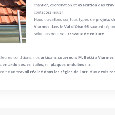
chantier, coordination et
exécution des trav
contactez-nous !
Nous travaillons sur tous types de
projets d
Viarmes
dans le
Val d'Oise 95
sauront répond
solutions pour vos
travaux de toiture
.
illeures conditions, nos
artisans couvreurs M. Betti
à
Viarmes
c
, en
ardoises
, en
tuiles
, en
plaques ondulées
etc...
rance d'un
travail réalisé dans les règles de l'art
, d'un
devis re