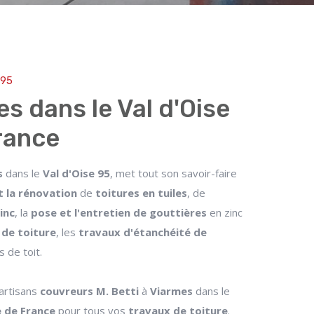
 95
s dans le Val d'Oise
France
s
dans le
Val d'Oise 95
, met tout son savoir-faire
t la rénovation
de
toitures en tuiles
, de
inc
, la
pose et l'entretien de gouttières
en zinc
de toiture
, les
travaux d'étanchéité de
 de toit.
 artisans
couvreurs M. Betti
à
Viarmes
dans le
e de France
pour tous vos
travaux de toiture
.