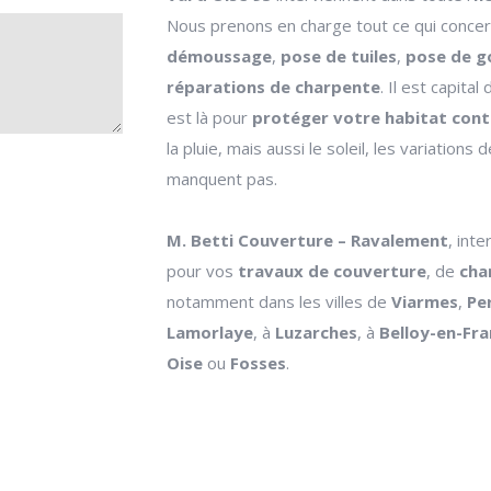
Nous prenons en charge tout ce qui conce
démoussage
,
pose de tuiles
,
pose de g
réparations de charpente
. Il est capital
est là pour
protéger votre habitat contr
la pluie, mais aussi le soleil, les variati
manquent pas.
M. Betti
Couverture – Ravalement
, int
pour vos
travaux de couverture
, de
cha
notamment dans les villes de
Viarmes
,
Pe
Lamorlaye
, à
Luzarches
, à
Belloy-en-Fr
Oise
ou
Fosses
.