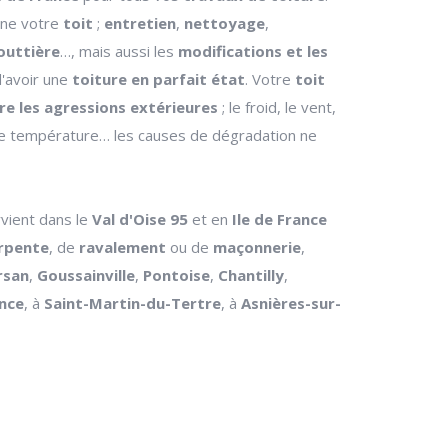
rne votre
toit
;
entretien
,
nettoyage
,
outtière
…, mais aussi les
modifications et les
 d'avoir une
toiture en parfait état
. Votre
toit
e les agressions extérieures
; le froid, le vent,
ons de température… les causes de dégradation ne
ervient dans le
Val d'Oise 95
et en
Ile de France
rpente
, de
ravalement
ou de
maçonnerie
,
rsan
,
Goussainville
,
Pontoise
,
Chantilly
,
ance
, à
Saint-Martin-du-Tertre
, à
Asnières-sur-