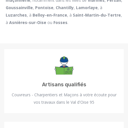
maçonnerie
, notamment dans les villes de
Viarmes
,
Persan
,
Goussainville
,
Pontoise
,
Chantilly
,
Lamorlaye
, à
Luzarches
, à
Belloy-en-France
, à
Saint-Martin-du-Tertre
,
à
Asnières-sur-Oise
ou
Fosses
.
Artisans qualifiés
Couvreurs - Charpentiers et Maçons à votre écoute pour
vos travaux dans le Val d'Oise 95