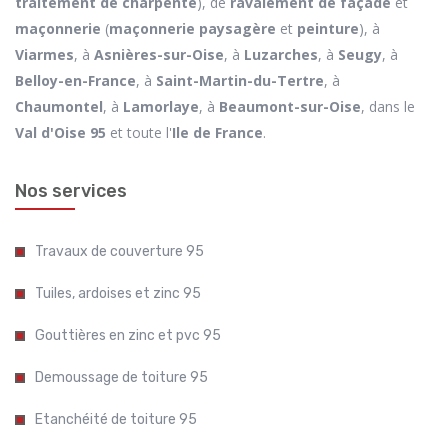
traitement de charpente
), de
ravalement de façade
et
maçonnerie
(
maçonnerie paysagère
et
peinture
), à
Viarmes
, à
Asnières-sur-Oise
, à
Luzarches
, à
Seugy
, à
Belloy-en-France
, à
Saint-Martin-du-Tertre
, à
Chaumontel
, à
Lamorlaye
, à
Beaumont-sur-Oise
, dans le
Val d'Oise 95
et toute l'
Ile de France
.
Nos services
Travaux de couverture 95
Tuiles, ardoises et zinc 95
Gouttières en zinc et pvc 95
Demoussage de toiture 95
Etanchéité de toiture 95