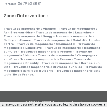
06 79 60 38 81
Portable:
Zone d'intervention :
Travaux de maçonnerie
à
Viarmes
-
Travaux de maçonnerie
à
Asnières-sur-Oise
-
Travaux de maçonnerie
à
Luzarches
-
Travaux de maçonnerie
à
Seugy
-
Travaux de maçonnerie
à
Belloy-en-France
-
Travaux de maçonnerie
à
Saint-Martin-du-
Tertre
-
Travaux de maçonnerie
à
Chaumontel
-
Travaux de
maçonnerie
à
Lamorlaye
-
Travaux de maçonnerie
à
Beaumont-
sur-Oise
–
Travaux de maçonnerie
à
Presles
–
Travaux de
maçonnerie
à
Mours
-
Travaux de maçonnerie
à
Champagne-
sur-Oise
–
Travaux de maçonnerie
à
Persan
-
Travaux de
maçonnerie
à
Chambly
-
Travaux de maçonnerie
à
Bernes-sur-
Oise
-
Travaux de maçonnerie
à
Bruyères-sur-Oise
-
Travaux de
maçonnerie
dans le
Val d'Oise 95
–
Travaux de maçonnerie
dans
toute l'
Ile de France
.
©
2026
M. BETTI
. Tout droits réservés.
En naviguant sur notre site, vous acceptez l'utilisation de cookies à