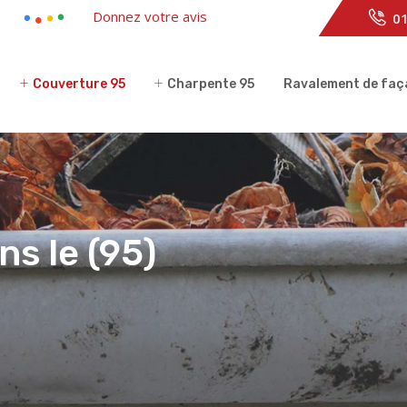
Donnez votre avis
01
Couverture 95
Charpente 95
Ravalement de faç
s le (95)