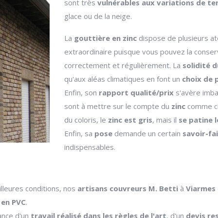
sont très
vulnérables aux variations de te
glace ou de la neige.
La
gouttière en zinc
dispose de plusieurs at
extraordinaire puisque vous pouvez la conse
correctement et régulièrement. La
solidité d
qu'aux aléas climatiques en font un
choix de 
Enfin, son
rapport qualité/prix
s'avère imba
sont à mettre sur le compte du
zinc
comme ch
du coloris, le
zinc est gris
, mais il
se patine
Enfin, sa
pose
demande un certain
savoir-fa
indispensables.
illeures conditions, nos
artisans couvreurs M. Betti
à
Viarmes
 en PVC
.
rance d'un
travail réalisé dans les règles de l'art
, d'un
devis re