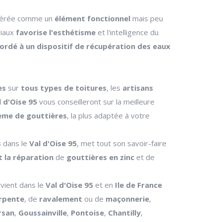
idérée comme un
élément fonctionnel
mais peu
riaux
favorise l'esthétisme
et l'intelligence du
ordé à un dispositif de récupération des eaux
es
sur
tous types de toitures
, les
artisans
l d'Oise 95
vous conseilleront sur la meilleure
ème de gouttières
, la plus adaptée à votre
s
dans le
Val d'Oise 95
, met tout son savoir-faire
t la réparation
de
gouttières en zinc
et de
ervient dans le
Val d'Oise 95
et en
Ile de France
rpente
, de
ravalement
ou de
maçonnerie
,
rsan
,
Goussainville
,
Pontoise
,
Chantilly
,