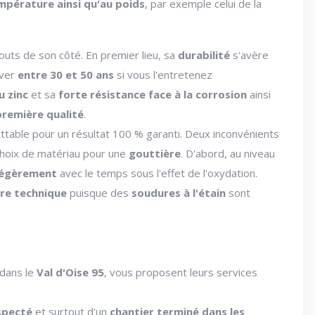
mpérature ainsi qu'au poids
, par exemple celui de la
outs de son côté. En premier lieu, sa
durabilité
s'avère
rver
entre 30 et 50 ans
si vous l'entretenez
u zinc
et sa
forte résistance face à la corrosion
ainsi
première qualité
.
ttable pour un résultat 100 % garanti. Deux inconvénients
oix de matériau pour une
gouttière
. D'abord, au niveau
 légèrement
avec le temps sous l'effet de l'oxydation.
ire technique
puisque des
soudures à l'étain
sont
dans le
Val d'Oise 95
, vous proposent leurs services
specté
et surtout d'un
chantier terminé dans les