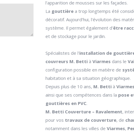
l'apparition de mousses sur les façades.
La
gouttière
a trop longtemps été cons
décoratif. Aujourd'hui, l'évolution des maté
système. Il permet également d'
être racc
et de stockage pour le jardin.
Spécialistes de l'
installation de gouttièr
couvreurs M. Betti
à
Viarmes
dans le
Va
configuration possible en matière de
syst
habitation et à sa situation géographique.
Depuis plus de 10 ans,
M. Betti
à
Viarme
ainsi que ses compétences dans la
pose e
gouttières en PVC
.
M. Betti
Couverture – Ravalement
, int
pour vos
travaux de couverture
, de
cha
notamment dans les villes de
Viarmes
,
Pe